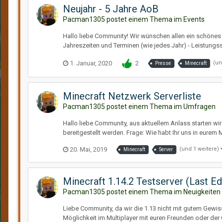
Neujahr - 5 Jahre AoB
Pacman1305 postet einem Thema im
Events
Hallo liebe Community! Wir wünschen allen ein schönes
Jahreszeiten und Terminen (wie jedes Jahr) - Leistungsst
1. Januar, 2020
2
(un
Presse
Minecraft
Minecraft Netzwerk Serverliste
Pacman1305 postet einem Thema im
Umfragen
Hallo liebe Community, aus aktuellem Anlass starten wi
bereitgestellt werden. Frage: Wie habt Ihr uns in eurem M
20. Mai, 2019
(und 1 weitere)
Minecraft
Server
Minecraft 1.14.2 Testserver (Last Ed
Pacman1305 postet einem Thema im
Neuigkeiten
Liebe Community, da wir die 1.13 nicht mit gutem Gewis
Möglichkeit im Multiplayer mit euren Freunden oder der 