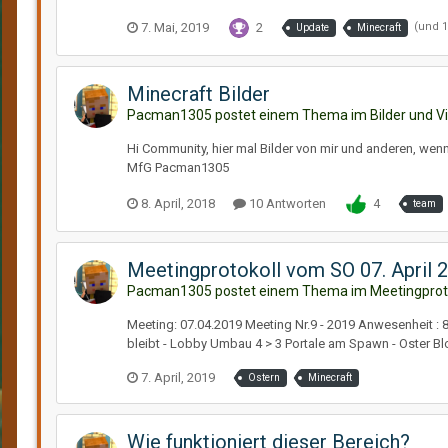
7. Mai, 2019
2
(und 1
Update
Minecraft
Minecraft Bilder
Pacman1305 postet einem Thema im
Bilder und V
Hi Community, hier mal Bilder von mir und anderen, wenn 
MfG Pacman1305
8. April, 2018
10 Antworten
4
team
Meetingprotokoll vom SO 07. April 2
Pacman1305 postet einem Thema im
Meetingprot
Meeting: 07.04.2019 Meeting Nr.9 - 2019 Anwesenheit : 8 
bleibt - Lobby Umbau 4 > 3 Portale am Spawn - Oster Blo
7. April, 2019
Ostern
Minecraft
Wie funktioniert dieser Bereich?