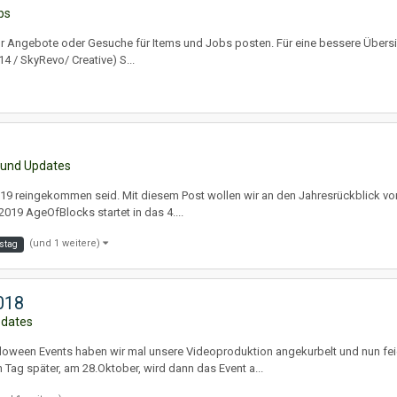
bs
 Angebote oder Gesuche für Items und Jobs posten. Für eine bessere Übersicht
4 / SkyRevo/ Creative) S...
 und Updates
2019 reingekommen seid. Mit diesem Post wollen wir an den Jahresrückblick vo
019 AgeOfBlocks startet in das 4....
(und 1 weitere)
stag
018
pdates
loween Events haben wir mal unsere Videoproduktion angekurbelt und nun feie
Tag später, am 28.Oktober, wird dann das Event a...