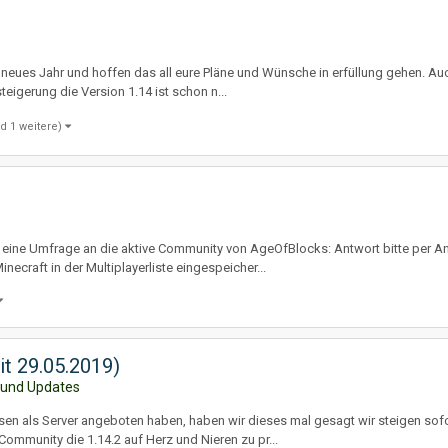
 neues Jahr und hoffen das all eure Pläne und Wünsche in erfüllung gehen. Au
eigerung die Version 1.14 ist schon n...
d 1 weitere)
r eine Umfrage an die aktive Community von AgeOfBlocks: Antwort bitte per An
inecraft in der Multiplayerliste eingespeicher...
it 29.05.2019)
 und Updates
sen als Server angeboten haben, haben wir dieses mal gesagt wir steigen sofor
Community die 1.14.2 auf Herz und Nieren zu pr...