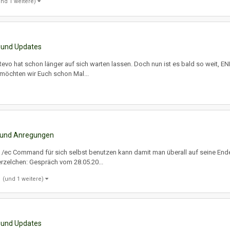
und 1 weitere)
 und Updates
evo hat schon länger auf sich warten lassen. Doch nun ist es bald so weit, E
 möchten wir Euch schon Mal...
 und Anregungen
 /ec Command für sich selbst benutzen kann damit man überall auf seine Ender
oerzelchen: Gespräch vom 28.05.20...
(und 1 weitere)
 und Updates