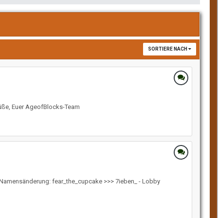
SORTIERE NACH
Grüße, Euer AgeofBlocks-Team
 : - Namensänderung: fear_the_cupcake >>> 7ieben_ - Lobby