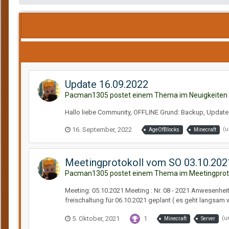
Update 16.09.2022
Pacman1305 postet einem Thema im
Neuigkeiten
Hallo liebe Community, OFFLINE Grund: Backup, Updates
16. September, 2022
(u
AgeOfBlocks
Minecraft
Meetingprotokoll vom SO 03.10.2021
Pacman1305 postet einem Thema im
Meetingprot
Meeting: 05.10.2021 Meeting : Nr. 08 - 2021 Anwesenhei
freischaltung für 06.10.2021 geplant ( es geht langsam wi
5. Oktober, 2021
1
(u
Minecraft
Server