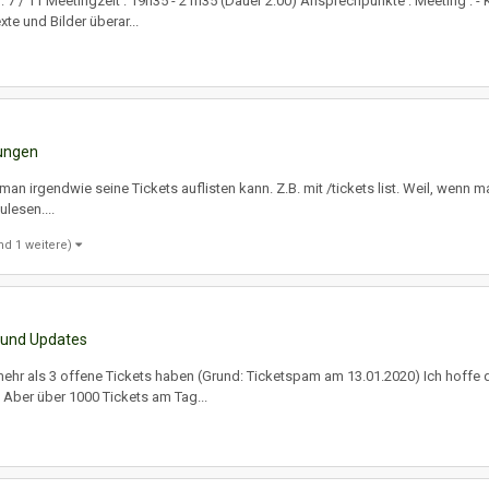
 : 7 / 11 Meetingzeit : 19h35 - 21h35 (Dauer 2:00) Ansprechpunkte : Meeting 
e und Bilder überar...
ungen
n irgendwie seine Tickets auflisten kann. Z.B. mit /tickets list. Weil, wenn ma
lesen....
nd 1 weitere)
 und Updates
mehr als 3 offene Tickets haben (Grund: Ticketspam am 13.01.2020) Ich hoffe 
. Aber über 1000 Tickets am Tag...