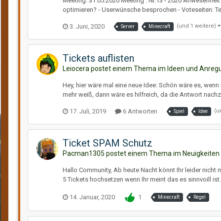
Meeting: 31.05.2020 Meeting : Nr.13 - 2020 Anwesenheit
optimieren? - Userwünsche besprochen - Voteseiten: Text
3. Juni, 2020
(und 1 weitere)
Server
Minecraft
Tickets auflisten
Leiocera postet einem Thema im
Ideen und Anreg
Hey, hier wäre mal eine neue Idee: Schön wäre es, wenn ma
mehr weiß, dann wäre es hilfreich, da die Antwort nachzu
17. Juli, 2019
6 Antworten
(u
Spiel
Idee
Ticket SPAM Schutz
Pacman1305 postet einem Thema im
Neuigkeiten
Hallo Community, Ab heute Nacht könnt Ihr leider nicht 
5 Tickets hochsetzen wenn Ihr meint das es sinnvoill ist
14. Januar, 2020
1
Minecraft
Regel