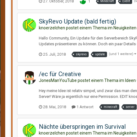
27. Oktober, 2018
1
(
Minecraft
Event
SkyRevo Update (bald fertig)
knoerzelchen postet einem Thema im
Neuigkeiten
Hallo Community, Ein Update für den Serverbereich SkyR
Updates präsentieren zu können. Doch ein paar Details
25. Juli, 2018
(und 1 weitere)
skyrevo
update
/ec für Creative
JonesManYouTube postet einem Thema im
Ideen
Hey meine Idee ist relativ simpel, und zwar das man den
Server! Wäre ja eigentlich nur eine Permission. EDIT kn
28. Mai, 2018
1 Antwort
minecraft
server
Nächte überspringen im Survival
knoerzelchen postet einem Thema im
Neuigkeiten