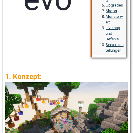
Upgrades
Shops
Monsterw
elt
Livemap
und
Befehle
Servereins
tellungen
1. Konzept: