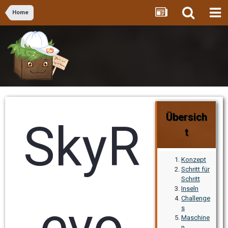
Home
Übersich
SkyR
t
Konzept
Schritt für
Schritt
Inseln
Challenge
evo
s
Maschine
n