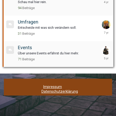
25.
Schau mal hier rein.
Mai,
94
Beiträge
2022
Umfragen
Entscheide mit was sich verändern soll.
20.
31
Beiträge
Mai,
2019
Events
Über unsere Events erfährst du hier mehr.
31.
71
Beiträge
Januar,
2021
Impressum
Datenschutzerklärung