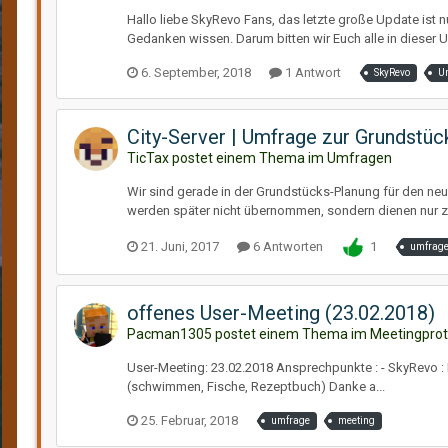
Hallo liebe SkyRevo Fans, das letzte große Update ist 
Gedanken wissen. Darum bitten wir Euch alle in dieser 
6. September, 2018
1 Antwort
SkyRevo
U
City-Server | Umfrage zur Grundstüc
TicTax postet einem Thema im
Umfragen
Wir sind gerade in der Grundstücks-Planung für den neuen
werden später nicht übernommen, sondern dienen nur zu
21. Juni, 2017
6 Antworten
1
umfrag
offenes User-Meeting (23.02.2018)
Pacman1305 postet einem Thema im
Meetingprot
User-Meeting: 23.02.2018 Ansprechpunkte : - SkyRevo :
(schwimmen, Fische, Rezeptbuch) Danke a...
25. Februar, 2018
umfrage
meeting