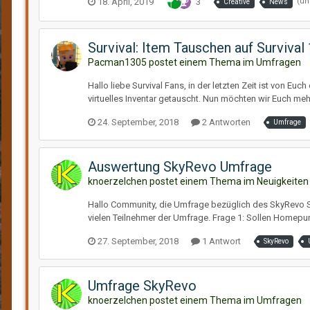
18. April, 2019
3
(un
Creative
News
Survival: Item Tauschen auf Survival 1
Pacman1305 postet einem Thema im
Umfragen
Hallo liebe Survival Fans, in der letzten Zeit ist von E
virtuelles Inventar getauscht. Nun möchten wir Euch meh
24. September, 2018
2 Antworten
Umfrage
Auswertung SkyRevo Umfrage
knoerzelchen postet einem Thema im
Neuigkeiten
Hallo Community, die Umfrage bezüglich des SkyRevo Ser
vielen Teilnehmer der Umfrage. Frage 1: Sollen Homepun
27. September, 2018
1 Antwort
SkyRevo
Umfrage SkyRevo
knoerzelchen postet einem Thema im
Umfragen