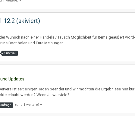
d 1 weitere)
.12.2 (akiviert)
uch der Wunsch nach einer Handels / Tausch Möglichkeit für Items geäußert word
r ins Boot holen und Eure Meinungen...
Survival
 und Updates
vers ist seit einigen Tagen beendet und wir möchten die Ergebnisse hier kur
kte erlaubt werden? Wenn Ja wie viele?...
(und 1 weitere)
Umfrage