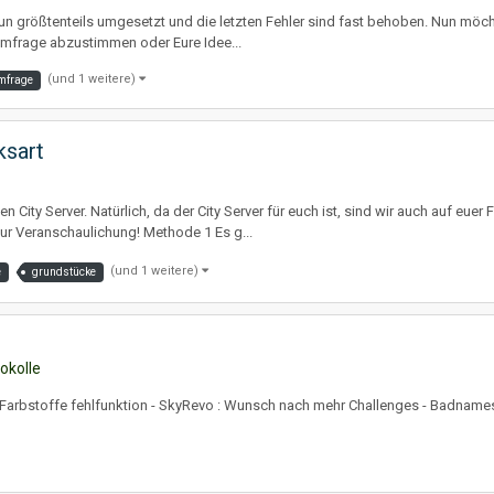
nun größtenteils umgesetzt und die letzten Fehler sind fast behoben. Nun möc
Umfrage abzustimmen oder Eure Idee...
(und 1 weitere)
mfrage
ksart
 City Server. Natürlich, da der City Server für euch ist, sind wir auch auf eu
r Veranschaulichung! Methode 1 Es g...
(und 1 weitere)
e
grundstücke
okolle
 Farbstoffe fehlfunktion - SkyRevo : Wunsch nach mehr Challenges - Badnames 