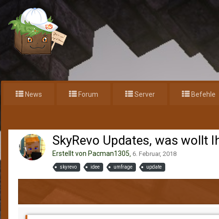
News
Forum
Server
Befehle
Home
News und Ankündigungen
Umfragen
SkyRevo Updates, wa
SkyRevo Updates, was wollt I
Erstellt von
Pacman1305
,
6. Februar, 2018
skyrevo
idee
umfrage
update