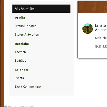
Alle Aktivitäten
Profile
Errate
Status Updates
Antonmo
Status Antworten
Meh ich 
Bereiche
23. Mä
Themen
Beiträge
Kalender
Events
Event Kommentare
Home
Antonmon